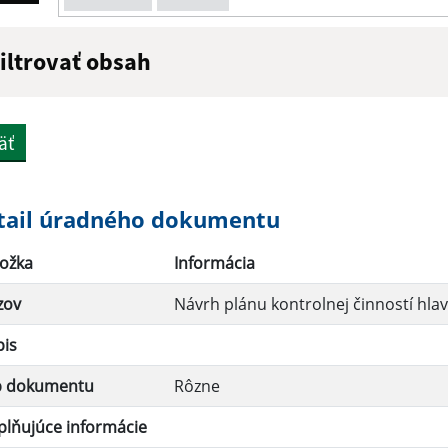
iltrovať obsah
ázov:
Popis:
äť
átum zverejnenia do:
tail úradného dokumentu
ožka
Informácia
Filtrovať
zov
Návrh plánu kontrolnej činností hlav
pis
p dokumentu
Rôzne
lňujúce informácie