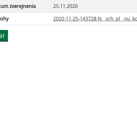
tum zverejnenia
25.11.2020
lohy
2020-11-25-143728-N__vrh_pl__nu_ko
äť