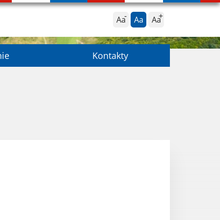
Aa
Aa
Aa
nie
Kontakty