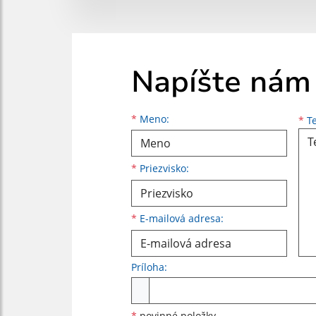
Napíšte nám
Meno
Priezvisko
E-mailová adresa
*
Meno:
*
Te
*
Priezvisko:
*
E-mailová adresa:
Príloha:
Príloha
*
povinné položky