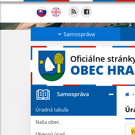
Samospráva
Oficiálne stránk
OBEC HR
Samospráva
Úr
Úradná tabuľa
Naša obec
V
Obecný úrad