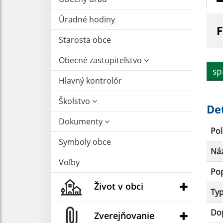
Úradné hodiny
F
Starosta obce
N
Obecné zastupiteľstvo
sp
Hlavný kontrolór
D
Školstvo
De
Dokumenty
Pol
Symboly obce
Ná
Voľby
Po
Život v obci
Ty
Dop
Zverejňovanie