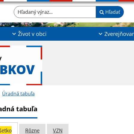
Hľadaný výraz...
Hľadať
Život v obci
Zverejňova
y
ABKOV
Úradná tabuľa
adná tabuľa
šetko
Rôzne
VZN